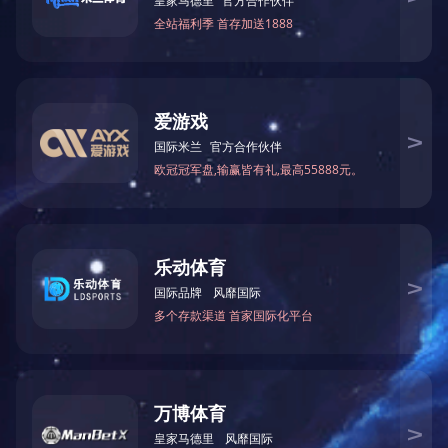
是在“立”上久久为功，以制度刚性保障正确政绩观落地生
根，激励党员干部愿担当敢担当善担当；五是在“开”上广纳
民意，为民造福，让政绩观的“试金石”真正体现在为民造福
的实际行动中。
会议要求，各党组织负责同志要履行好第一责任人责
任，亲自抓、负总责，班子成员要落实“一岗双责”，层层传
导压力、层层压实责任。要加强宣传引导，引导广大党员
干部积极参与、主动践行。要坚持融入中心工作，将学习
教育与“十五五”规划编制与实施、年度重点任务推进相结
合，力戒形式主义、官僚主义，把学习教育成效转化为推
动改革发展的强大动力。