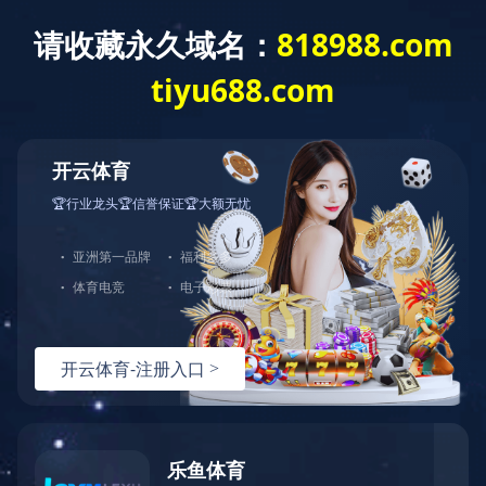
九游（体育门户）官方网站
社会责任
责任理念
责任实践
定点帮扶
安全生产
责任报
“安全生产月”倡议书
2023-06-09
部署岁末年初安全生产工作，确保集团安全生产形势
稳定——华录集团召开2021年第四季度安全生产工作
例会
2022-01-05
安全理念
2021-11-25