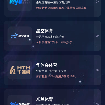
集团公司召开第二季度安全生产工作会议
2021-07-30
集团公司召开第二季度安全生产工作会议
2021-07-30
欧黎董事长带队开展节前安全生产检查工作
2021-02-08
华录集团发布安全生产专项整治三年行动方案
2020-05-26
云南省德宏州安监局领导到我司国家安全生产宣传教
育数字传播中心参观调研