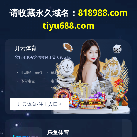
九游（体育门户）官方网站
九游（体育门户）官方网站
时政新闻
电科要闻
集团动态
企业快讯
产业观
上一页
1
2
3
4
5
6
7
8
9
...
下一
页