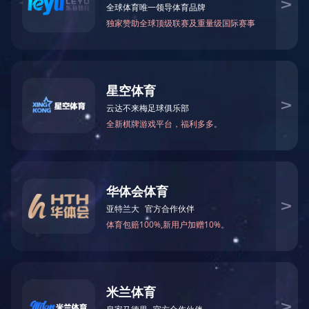
联系我们
隐私声明
法律声明
地址：中国辽宁大连高新技术产业园区黄浦路717号
辽ICP备06004125号-1
辽公网安备：21029602000092号
技术支持：华录出版传媒有限公司