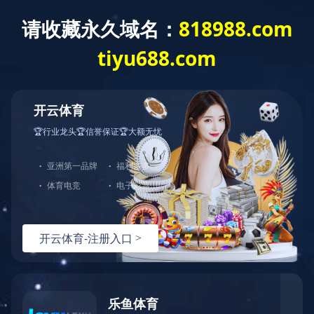
九游（体育门户）官方网站
融媒体中心
华录视讯
华录视觉
媒体矩阵
永远跟党走 奋进新时代——“庆祝中国共产党成立100
周年”文艺汇演
发布时间：2022-01-17