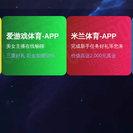
相信或参与下列企业及其关联企业冒用华录集团及所属企业名
违法犯罪行为，请尽快到公安机关报案。
下属企业开展经营活动的声明
me 企业负责人2019-2021年度任期激励收入情况
me 企业负责人2021年度薪酬情况