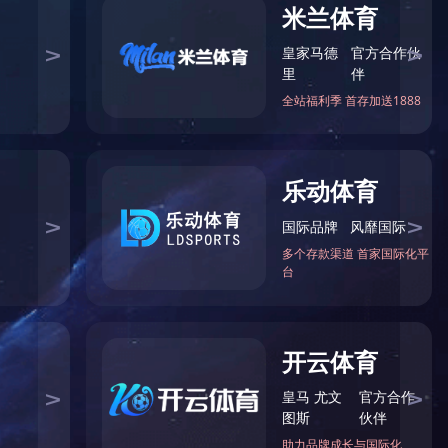
展有限公司虚假登记为九游（体育门户）
科技发展有限公司分别在2023年8月29
、中合信发（广东）控股有限公司、陕西华和
团及所属企业名义开展经营活动的情形。
合作、业务等关系，其一切行为均与华录
，我公司依法不承担任何法律责任。
规违法行为，我公司保留依法追究其法律