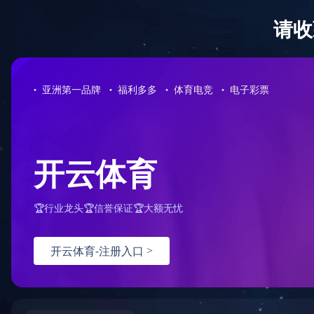
九游（体育门户）官方网站
九游（体育门户）官方网站-NineGame
九游（体育门户）官方网站-Nin
九游（体育门
Information
信息公开
企业公告
信息公示
九游（体育门户）官方网站-NineGame
>
信息公开
>