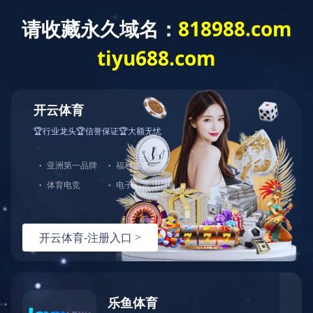
九游（体育门户）官方网站
信息公开
企业公告
信息公示
关于部分企业占用“华录”字号的情况声明
来源：华录集团
九游（体育门户）官方网站-NineGame （简称“华录集
团”）成立于2000年6月，是专业从事数字音视频、电子信
息与文化创意产业开发、生产、营销、服务及系统集成的
大型企业集团。目前拥有“华录”、“Hualu”等系列商标，经
过长期宣传，我公司的字号和注册商标已获得广大消费者
及合作伙伴的广泛认知。
目前华录集团控股上市公司“北京易华录信息技术股份