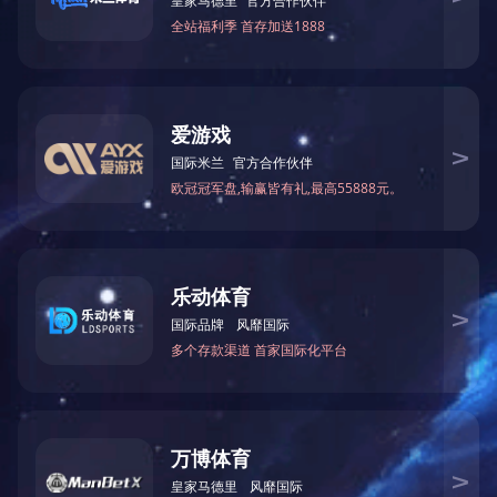
伙）成立于2016年9月22日，该合伙企业的普通合伙人以
及执行事务合伙人华易智美投资管理有限公司，现为华录
资本的参股子企业。
5. 嘉兴市易华录股权投资基金合伙企业（有限合伙）
成立于2017年8月10日，该合伙企业的普通合伙人华易智
美投资管理有限公司，现为华录资本的参股子企业。
6. 山东易华录智慧城市投资管理中心（有限合伙）成
立于2016年3月15日，该合伙企业的普通合伙人北京易华
录信息技术股份有限公司现为华录集团的控股子公司，合
伙企业的普通合伙人华易智美投资管理有限公司现为华录
资本的参股子企业。
7. 上海华录百纳文化传媒有限公司成立于2014年10月
21日，现为百纳千成的全资子公司。