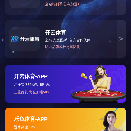
8. 东阳华录百纳影视有限公司成立于2006年11月29
日，现为百纳千成的全资子公司。
9. 东北易华录信息技术有限公司成立于2016年3月15
日，设立之初为易华录控股子公司，2021年2月26日易华
录股权退出，现与华录集团无任何股权关系。
以上企业占用“华录”字号的问题大多为原控股后转参
股或股权退出而未及时进行名称变更登记而产生，目前正
在推进名称变更登记，华录集团秉承对广大消费者、合作
伙伴负责的态度，特此声明。