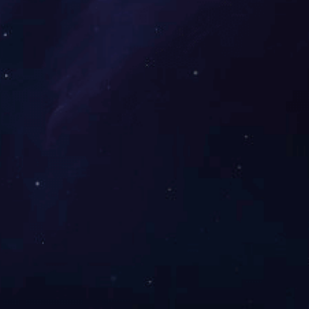
线
—华录集团团委开展学雷锋志愿服务活动
班暨团干部培训班
讲”活动