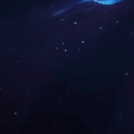
相关推荐
央企新青年 让青春闪耀在抗疫第一
雷锋精神永传承 华录青年展风采—
华录集团举办“青马工程”理论培训
九游（体育门户）官方网站-NineGame
华录集团开展“青春心向党 党史我来
九游（体育门户）官方网站
产业领域