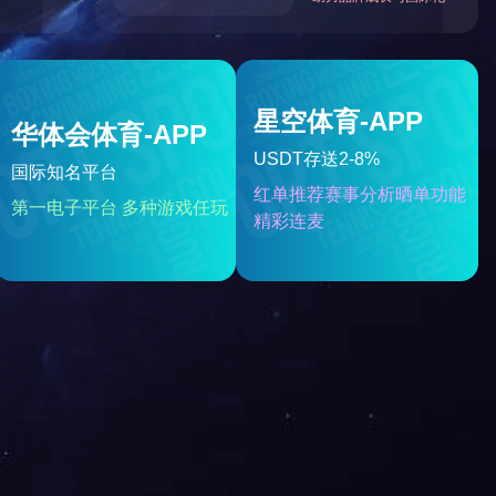
通过互动模拟体验，实战性的演练操作,
增强风险防范意识，提升应急避险和自
作中要立足本职工作岗位，投身集团改
。
深深的品牌印记。今后工作中，集团工会和
满意度，不断丰富青年工作时代内涵，