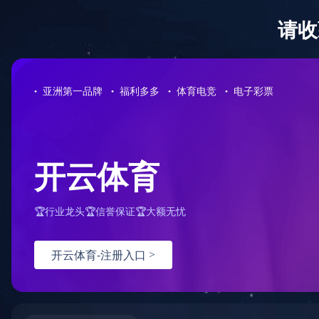
九游（体育门户）官方网站
九游（体育门户）官方网站-NineGame
九游（体育门户）官方网站-Nin
九游（体育门
Party Building
党建文化
党建动态
群工通讯
青春华录
九游（体育门户）官方网站-NineGame
>
党建文化
>