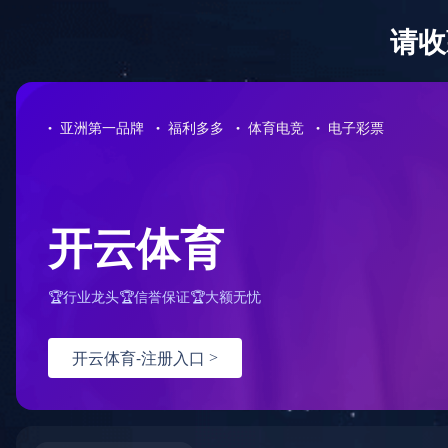
九游（体育门户）官方网站
九游（体育门户）官方网站-NineGame
九游（体育门户）官方网站-Nin
九游（体育门
Party Building
党建文化
党建动态
群工通讯
青春华录
九游（体育门户）官方网站-NineGame
>
党建文化
>