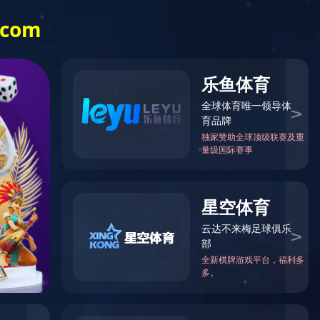
投资者
传媒者
求职者
繁体
英文
人力资源
信息公开
融媒体中心