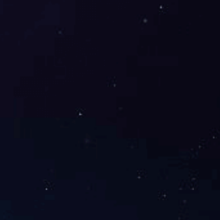
团总支组织开展了观影活动，通过观看雷
入库工作，发挥团员青年生力军和突击队
行、常态化发展，通过进工厂、进校园、