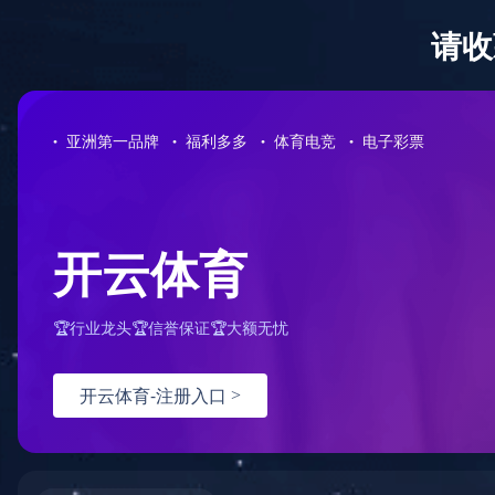
九游（体育门户）官方网站
九游（体育门户）官方网站-NineGame
九游（体育门户）官方网站-Nin
九游（体育门
Party Building
党建文化
党建动态
群工通讯
青春华录
九游（体育门户）官方网站-NineGame
>
党建文化
>