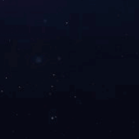
—华录集团团委开展学雷锋志愿服务活动
班暨团干部培训班
讲”活动
联系我们
隐私声明
法律声明
地址：中国辽宁大连高新技术产业园区黄浦路717号 邮编：116023
辽公网安备：21029602000092号
技术支持：华录出版传媒有限公司