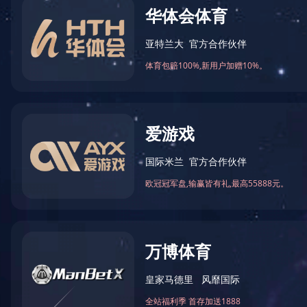
—
2023年是毛泽东等老一辈革命
时代内涵，让雷锋精神在新时代绽放更
为深入学习宣传贯彻党的二十大精
照华录集团党委安排部署，以“传承雷
大战略部署，以助力生产、亲情关爱、
务活动，广泛传播“奉献、友爱、互助、