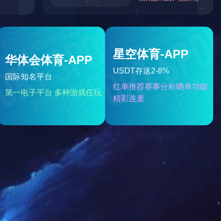
引领广大青少年坚定理想信念、涵养道德
宣传、垃圾分类宣传、消防知识宣传、防
关爱农民工子女活动，统一为来自各分子
心，会一如既往地立足本职岗位、以厂为
织开展了关爱孤独症障碍青年志愿服务活
2000ml。组织开展了清理厂区白色
、修拉链等，以实际行动弘扬奉献精神。
书籍全部捐赠给普兰店星台街道韩屯村。
，自觉践行雷锋精神。