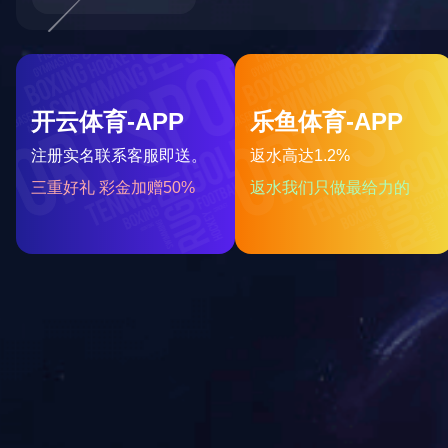
华录集团团委在大连仕茂科技艺术
品质、矢志艰苦奋斗。同时，与多家单
诈骗宣传等多个志愿服务项目，让雷锋
公司的246名农民工子女购买了相关
家，开拓进取、无私奉献，全身心践行
集团总部、华录信产、信产物业、
动。组织开展了义务献血活动，弘扬无
垃圾活动，做弘扬雷锋精神的传承者、
华录松下团委组织开展了“钉扣子
华录信产团委组织开展了“爱心传递 
华录国正团支部组织开展了“岗位学雷