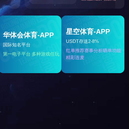
增强做到“两个维护”的思想自觉。
、切入点、着力点，深入发掘“号手岗
用。
齐，坚持问题导向，完善管理制度，强化
进步、全面过硬。
加强团干部作风建设为重点，抓好中央八
政治生态。
会议。