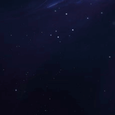
相关推荐
央企新青年 让青春闪耀在抗疫第一
雷锋精神永传承 华录青年展风采—
华录集团举办“青马工程”理论培训
九游（体育门户）官方网站-NineGame
华录集团开展“青春心向党 党史我来
九游（体育门户）官方网站
产业领域
党建文化