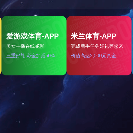
就教育、形势政策教育等，深刻领悟“两个确立”的决定性意义，
级团组织要围绕华录集团“十四五”的重大安排，找准结合点
动员广大青年岗位建功，在各项重点任务中发挥生力军和突击队作
团组织要进一步健全组织体系，不断强化团的建设质量向党看
准化规范化建设工作抓细抓实、抓出成效，推动基层团组织全面
团组织要对标全面从严治党要求，持续推进全面从严治团，以
规定落实，督促各级团干部带头模范遵守、作出表率，持续净化
委委员、各基层单位团组织负责人、部分基层团员青年代表出席