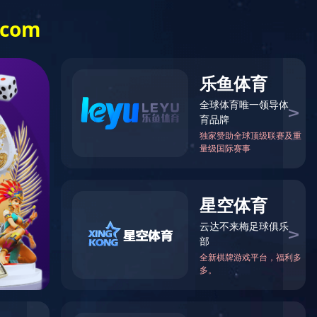
投资者
传媒者
求职者
繁体
英文
人力资源
信息公开
融媒体中心