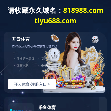
九游（体育门户）官方网站
产业领域
蓝光存储与技术
智能终端与制造
信息产品与方案
蓝光存储与技术
智能终端与制造
信息产品与
为贯彻落实党中央、国务院重大决策部署，积
极采取有效措施，进一步做深做实清理拖欠中小
企业企业账款，进一步提升对子企业要求、监督
和检查力度，现将有关清理拖欠中小企业账款拖
欠线索投诉举报联系人信息公布如下：
刘 秀 0411-65801828
13500790825