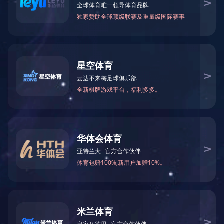
邮箱：
liux@freefontszone.com
九游（体育门户）官方网站-NineGame
联系我们
隐私声明
法律声明