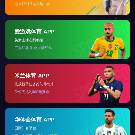
作
华录集团召开2021年经营工作会议暨第一届第八次职工代
表大会
联系我们
隐私声明
法律声明
地址：中国辽宁大连高新技术产业园区黄浦路717号
辽ICP备06004125号-1
辽公网安备：21029602000092号
技术支持：华录出版传媒有限公司