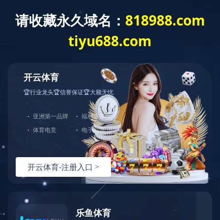
九游（体育门户）官方网站
九游（体育门户）官方网站
时政新闻
电科要闻
集团动态
企业快讯
产业观
华录集团与青岛体育局、世界羽联国际交流中心 共
推“体育+科技”融合发展
发布时间：2025-10-13
来源：华录集团
2025年10月11日，华录集团党委书记、董事长欧黎同
青岛市体育局党组成员、副局长张馨、世界羽联国际交流
中心理事长李卫国等举行会谈。双方围绕体育数据要素开
发、智慧场馆建设、“体育+科技”融合创新等议题深入交
流，并就推动体育数字资源产业化、共建智慧体育新生态
达成合作共识。